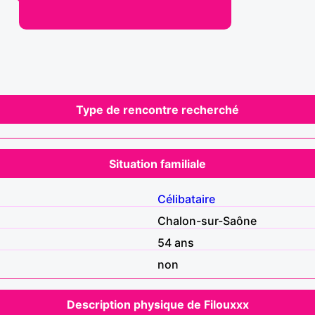
Type de rencontre recherché
Situation familiale
Célibataire
Chalon-sur-Saône
54 ans
non
Description physique de Filouxxx