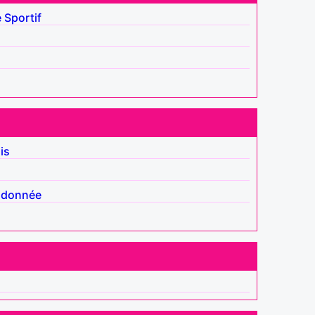
é
Sportif
is
ndonnée