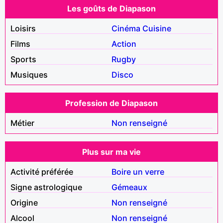
Les goûts de Diapason
Loisirs
Cinéma
Cuisine
Films
Action
Sports
Rugby
Musiques
Disco
Profession de Diapason
Métier
Non renseigné
Plus sur ma vie
Activité préférée
Boire un verre
Signe astrologique
Gémeaux
Origine
Non renseigné
Alcool
Non renseigné