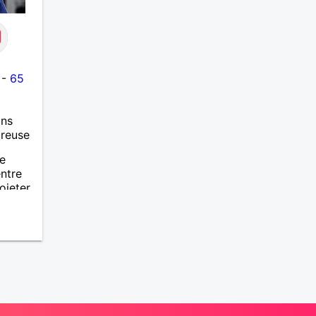
-
65
ans
ureuse
re
ntre
ojeter
un qui
 de
a