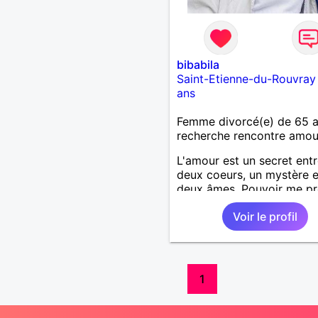
bibabila
Saint-Etienne-du-Rouvray
ans
Femme divorcé(e) de 65 
recherche rencontre amo
L'amour est un secret ent
deux coeurs, un mystère e
deux âmes. Pouvoir me pr
dans l'avenir avec quelqu'
Voir le profil
aurait le désir et le plaisir
faire de même. Pour moi l
notion de couple est
importante.
1