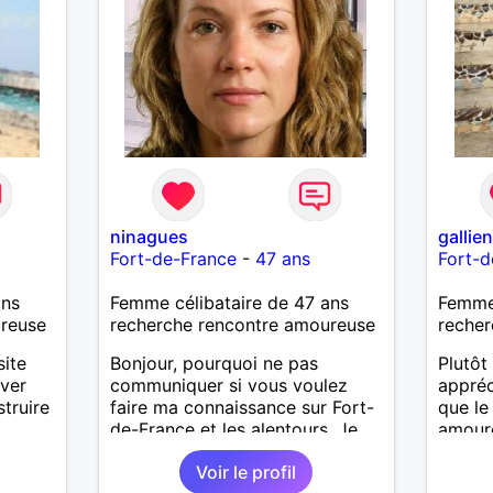
ninagues
gallie
Fort-de-France
-
47 ans
Fort-d
ans
Femme célibataire de 47 ans
Femme
ureuse
recherche rencontre amoureuse
recher
site
Bonjour, pourquoi ne pas
Plutôt
ver
communiquer si vous voulez
appréc
truire
faire ma connaissance sur Fort-
que le
de-France et les alentours. Je
amoure
répondrai avec plaisir.
optimi
Voir le profil
et att