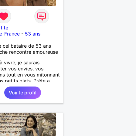
tite
e-France
-
53 ans
célibataire de 53 ans
che rencontre amoureuse
à vivre, je saurais
ter vos envies, vos
ns tout en vous mitonnant
s petits plats. Prête a
auprès d'un homme franc,
Voir le profil
e généreux et affectueux...