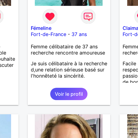
Fémeline
Claima
Fort-de-France
-
37 ans
Fort-d
e
Femme célibataire de 37 ans
Femme 
ble
recherche rencontre amoureuse
recher
ouhaite
Je suis célibataire à la recherche
Facile 
scuter
d,une relation sérieuse basé sur
respec
l'honnêteté la sincérité.
passio
de bon
vivre 
Voir le profil
sincèr