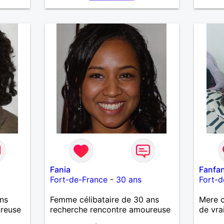
Fania
Fanfan
Fort-de-France
-
30 ans
Fort-d
ns
Femme célibataire de 30 ans
Mere ce
ureuse
recherche rencontre amoureuse
de vra