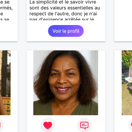
ne se
La simplicité et le savoir vivre
ermés,
sont des valeurs essentielles au
ie
respect de l'autre, donc je n'ai
us se
pas d'exigence arrêtée sur le
plan physique de mon côté.
Voir le profil