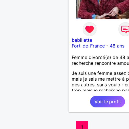
babillette
Fort-de-France
-
48 ans
Femme divorcé(e) de 48 
recherche rencontre amo
Je suis une femme assez 
mais je sais me mettre à 
des autres, sans vouloir en
trop mais je recherche pa
forcément quelqu'un co
Voir le profil
moi, seulement un homme
me complète et que j'aime
plus que tout.
1