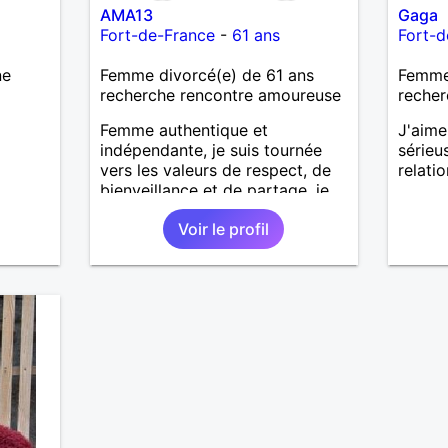
AMA13
Gaga
Fort-de-France
-
61 ans
Fort-d
ne
Femme divorcé(e) de 61 ans
Femme 
recherche rencontre amoureuse
recher
Femme authentique et
J'aime
indépendante, je suis tournée
sérieu
vers les valeurs de respect, de
relati
bienveillance et de partage, je
souhaite rencontrer un homme
Voir le profil
entre 63 et 68 ans vivant aux
antilles, qui souhaite une relation
stable et harmonieuse. Je suis
une passionnée de
développement personnel et de
mieux-être; toujours en quête de
la meilleure version de moi-
même. Je crois au lien
authentique, à la complicité , à
la douceur de vivre et à la
construction à deux. Si vous