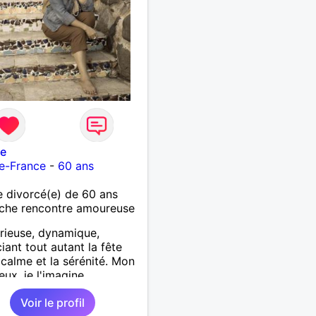
ne
e-France
-
60 ans
 divorcé(e) de 60 ans
che rencontre amoureuse
 rieuse, dynamique,
iant tout autant la fête
 calme et la sérénité. Mon
ux, je l'imagine
ste, tendre plutôt sportif
Voir le profil
entionné.