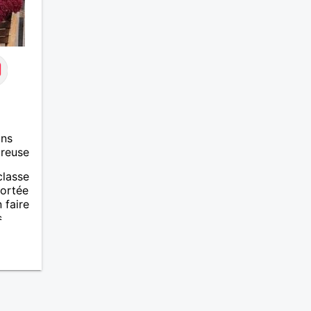
recherchez une relation sincère,
mature et apaisante, je serai
heureuse de vous lire
ans
ureuse
classe
portée
 faire
s
mme
 qui
rai