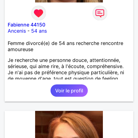
Fabienne 44150
Ancenis
-
54 ans
Femme divorcé(e) de 54 ans recherche rencontre
amoureuse
Je recherche une personne douce, attentionnée,
sérieuse, qui aime rire, à l'écoute, compréhensive.
Je n'ai pas de préférence physique particulière, ni
de moyenne d'age, tout est question de feeling.
Voir le profil