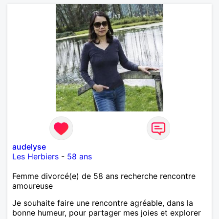
audelyse
Les Herbiers
-
58 ans
Femme divorcé(e) de 58 ans recherche rencontre
amoureuse
Je souhaite faire une rencontre agréable, dans la
bonne humeur, pour partager mes joies et explorer