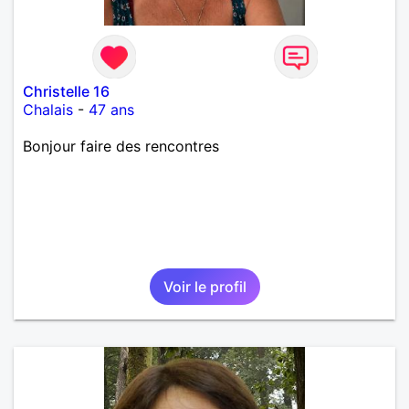
Christelle 16
Chalais
-
47 ans
Bonjour faire des rencontres
Voir le profil