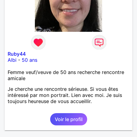
Ruby44
Albi
-
50 ans
Femme veuf/veuve de 50 ans recherche rencontre
amicale
Je cherche une rencontre sérieuse. Si vous êtes
intéressé par mon portrait. Lien avec moi. Je suis
toujours heureuse de vous accueillir.
Voir le profil