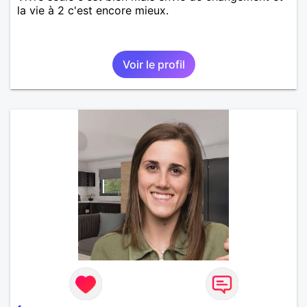
la vie à 2 c'est encore mieux.
Voir le profil