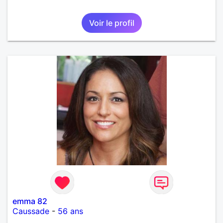
Voir le profil
emma 82
Caussade
-
56 ans