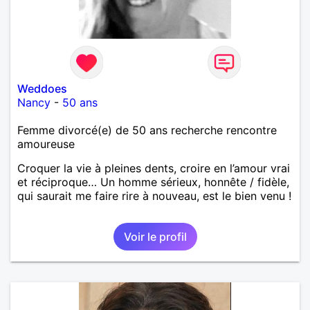
Weddoes
Nancy
-
50 ans
Femme divorcé(e) de 50 ans recherche rencontre
amoureuse
Croquer la vie à pleines dents, croire en l’amour vrai
et réciproque… Un homme sérieux, honnête / fidèle,
qui saurait me faire rire à nouveau, est le bien venu !
Voir le profil