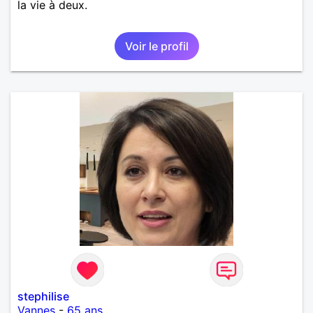
la vie à deux.
Voir le profil
stephilise
Vannes
-
65 ans