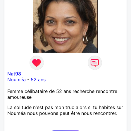
Nat98
Nouméa
-
52 ans
Femme célibataire de 52 ans recherche rencontre
amoureuse
La solitude n'est pas mon truc alors si tu habites sur
Nouméa nous pouvons peut être nous rencontrer.