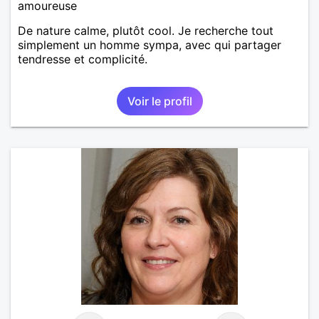
amoureuse
De nature calme, plutôt cool. Je recherche tout
simplement un homme sympa, avec qui partager
tendresse et complicité.
Voir le profil