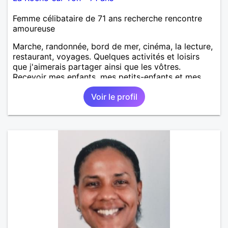
Femme célibataire de 71 ans recherche rencontre
amoureuse
Marche, randonnée, bord de mer, cinéma, la lecture,
restaurant, voyages. Quelques activités et loisirs
que j'aimerais partager ainsi que les vôtres.
Recevoir mes enfants, mes petits-enfants et mes
amis. Bénévolat auprès des enfants à l’école, pour le
Voir le profil
cinéma indépendant... Se rencontrer, être à l’écoute,
échanger avec une personne de confiance, pour une
vie de partage, de tendresse. Les voyages et où
randonnées en France ou à l'étranger à deux en
dehors des sentiers battus me raviraient. Je
m'engage à répondre à votre message. Au plaisir de
vous lire.