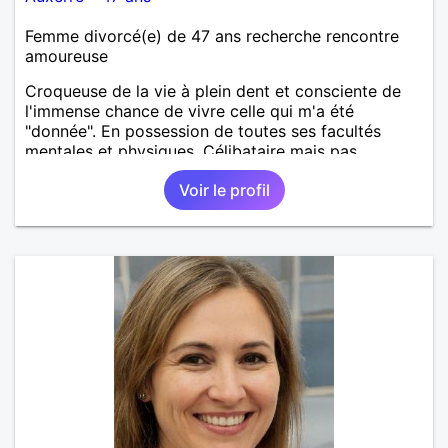
Femme divorcé(e) de 47 ans recherche rencontre
amoureuse
Croqueuse de la vie à plein dent et consciente de
l'immense chance de vivre celle qui m'a été
"donnée". En possession de toutes ses facultés
mentales et physiques. Célibataire mais pas
solitaire, je mène une vie bien remplie. Je ne suis
Voir le profil
pas sur ce site par dépit, ni en tant que
représentatrice de la Femme Divorcée Mal dans sa
peau. A bientôt.