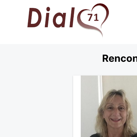
Rencon