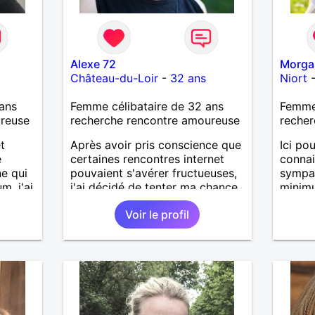
Alexe 72
Morga
Château-du-Loir
-
32 ans
Niort
ans
Femme célibataire de 32 ans
Femme 
ureuse
recherche rencontre amoureuse
recher
t
Après avoir pris conscience que
Ici pou
e
certaines rencontres internet
connai
e qui
pouvaient s'avérer fructueuses,
sympat
. j'ai
j'ai décidé de tenter ma chance
minimu
e
sur ce site pour découvrir de
écrire
Voir le profil
e
nouvelles personnes sur
échang
sur du
Château-de-Loir voire Le Mans
amplem
ou La Flèche !
vie, s
suis p
relati
homm