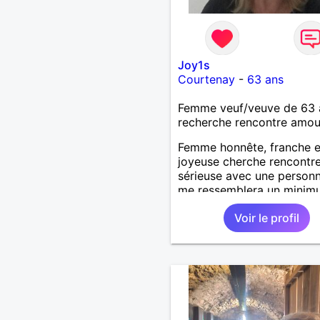
Joy1s
Courtenay
-
63 ans
Femme veuf/veuve de 63 
recherche rencontre amo
Femme honnête, franche e
joyeuse cherche rencontr
sérieuse avec une personn
me ressemblera un minimum
des défauts comme tout l
Voir le profil
monde et souhaite une vi
sereine dans une relation 
long terme.