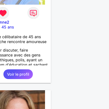
nne2
-
45 ans
célibataire de 45 ans
che rencontre amoureuse
r discuter, faire
ssance avec des gens
hiques, polis, ayant un
m d'éducation et sachant
 correctement. Des
Voir le profil
es amicaux me suffiront
ent mais au hasard de la
i le charme opère, je ne
as fermée à une éventuelle
on sérieuse avec un
e.