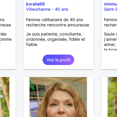
koralia69
nimm
Villeurbanne
-
40 ans
Saint-
ans
Femme célibataire de 40 ans
Femme 
ureuse
recherche rencontre amoureuse
recher
nnée
Je suis patiente, conciliante,
Seule 
 homme
ordonnée, organisée, fidèle et
j'aime
x
fiable.
aimer,
la bon
Voir le profil