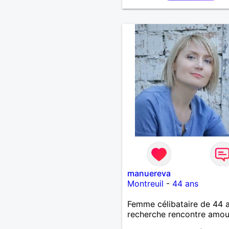
manuereva
Montreuil
-
44 ans
Femme célibataire de 44 
recherche rencontre amo