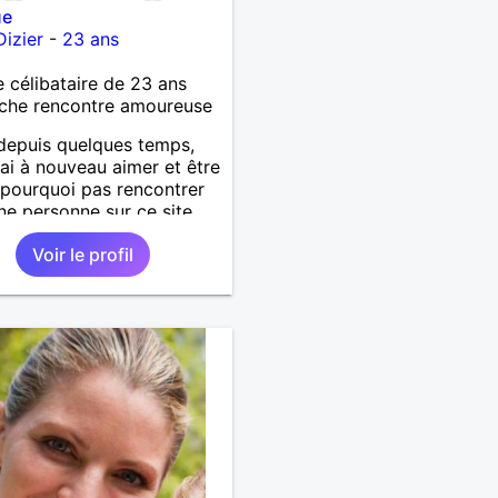
ue
Dizier
-
23 ans
célibataire de 23 ans
che rencontre amoureuse
depuis quelques temps,
rai à nouveau aimer et être
 pourquoi pas rencontrer
ne personne sur ce site.
Voir le profil