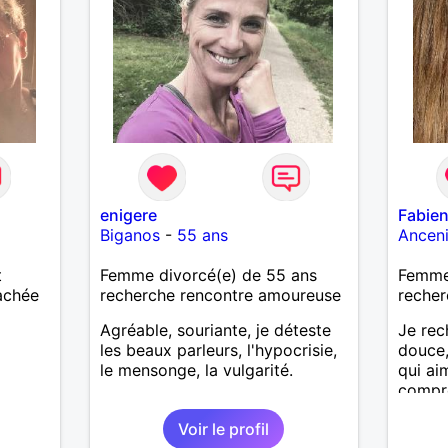
enigere
Fabie
Biganos
-
55 ans
Ancen
t
Femme divorcé(e) de 55 ans
Femme
tachée
recherche rencontre amoureuse
recher
Agréable, souriante, je déteste
Je rec
les beaux parleurs, l'hypocrisie,
douce,
le mensonge, la vulgarité.
qui aim
compré
préfér
Voir le profil
partic