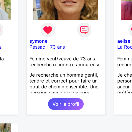
symone
aelise
s
Pessac
-
73 ans
La Roc
la
Femme veuf/veuve de 73 ans
Femme 
recherche rencontre amoureuse
recher
Je recherche un homme gentil,
Je che
tendre et correct pour faire un
person
bout de chemin ensemble. Une
aucun 
personne avec des valeurs,
préfèr
avenante, qui prend soin d'elle
fait si
Voir le profil
et curieuse de tout. L'important
quelqu
est d'avoir une complicité de
tous les instants. Je suis prête
de nouveau a faire confiance
mais avec des limites. Au plaisir