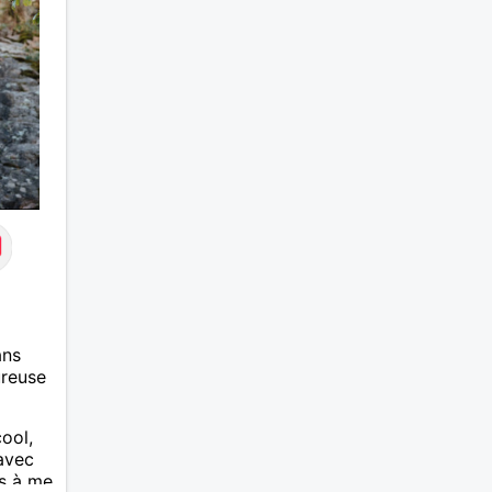
de vous lire et essayez de
répondre !
ans
ureuse
cool,
 avec
as à me