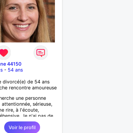
nne 44150
is
-
54 ans
 divorcé(e) de 54 ans
che rencontre amoureuse
herche une personne
 attentionnée, sérieuse,
e rire, à l'écoute,
hensive. Je n'ai pas de
ence physique
Voir le profil
ulière, ni de moyenne