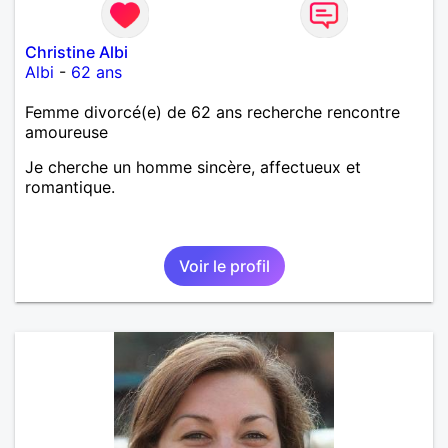
Christine Albi
Albi
-
62 ans
Femme divorcé(e) de 62 ans recherche rencontre
amoureuse
Je cherche un homme sincère, affectueux et
romantique.
Voir le profil