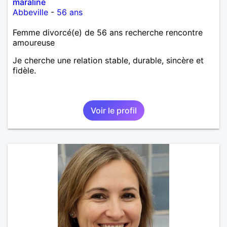
maraline
Abbeville
-
56 ans
Femme divorcé(e) de 56 ans recherche rencontre
amoureuse
Je cherche une relation stable, durable, sincère et
fidèle.
Voir le profil