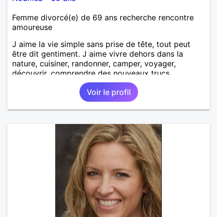
Femme divorcé(e) de 69 ans recherche rencontre
amoureuse
J aime la vie simple sans prise de tête, tout peut
être dit gentiment. J aime vivre dehors dans la
nature, cuisiner, randonner, camper, voyager,
découvrir, comprendre des nouveaux trucs
techniques et sur la vie des êtres vivants. J aime
Voir le profil
danser, faire la fête. Je ne bois pratiquement pas d
alcool, je fume rarement, je ris souvent. Je cherche
un vrai amoureux pour continuer à profiter de la vie
mais à deux. Je peux tout faire toute seule, mais j
en ai marre je veux partagé et rigoler