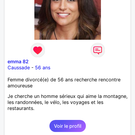
emma 82
Caussade
-
56 ans
Femme divorcé(e) de 56 ans recherche rencontre
amoureuse
Je cherche un homme sérieux qui aime la montagne,
les randonnées, le vélo, les voyages et les
restaurants.
Voir le profil