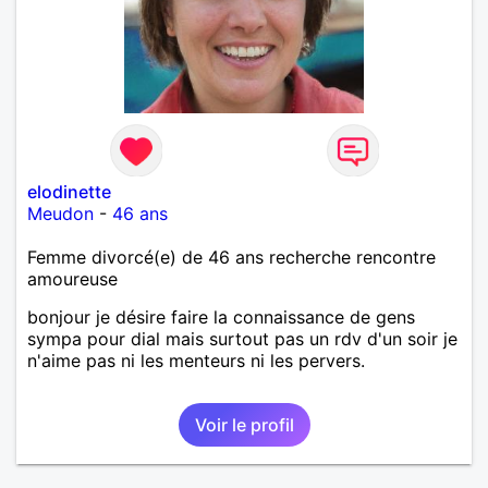
elodinette
Meudon
-
46 ans
Femme divorcé(e) de 46 ans recherche rencontre
amoureuse
bonjour je désire faire la connaissance de gens
sympa pour dial mais surtout pas un rdv d'un soir je
n'aime pas ni les menteurs ni les pervers.
Voir le profil