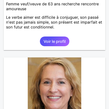
Femme veuf/veuve de 63 ans recherche rencontre
amoureuse
Le verbe aimer est difficile à conjuguer, son passé
n'est pas jamais simple, son présent est imparfait et
son futur est conditionnel.
Voir le profil