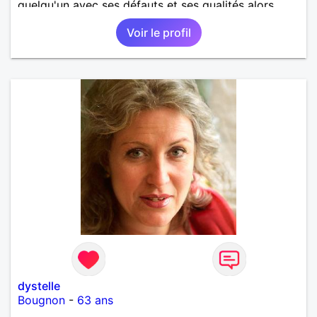
quelqu'un avec ses défauts et ses qualités alors
pourquoi ne pas faire connaissance?
Voir le profil
dystelle
Bougnon
-
63 ans