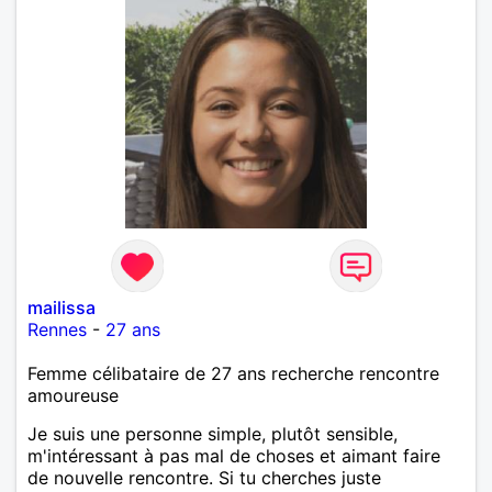
mailissa
Rennes
-
27 ans
Femme célibataire de 27 ans recherche rencontre
amoureuse
Je suis une personne simple, plutôt sensible,
m'intéressant à pas mal de choses et aimant faire
de nouvelle rencontre. Si tu cherches juste