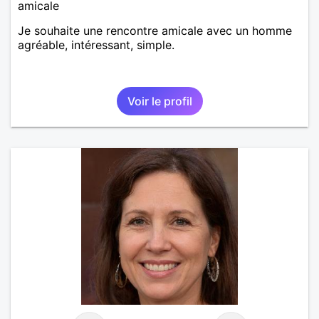
amicale
Je souhaite une rencontre amicale avec un homme
agréable, intéressant, simple.
Voir le profil